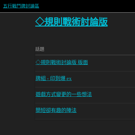
五行戰鬥牌討論區
◇規則戰術討論版
話題
◇規則戰術討論版 版面
牌組 - 印到爆 ex
遊戲方式變更的一些想法
簡短卻有趣的陣法